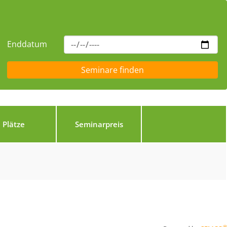
Enddatum
Plätze
Seminarpreis
®