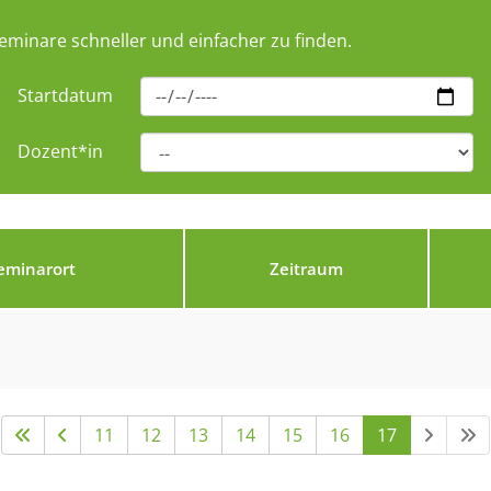
eminare schneller und einfacher zu finden.
Startdatum
Dozent*in
eminarort
Zeitraum
11
12
13
14
15
16
17