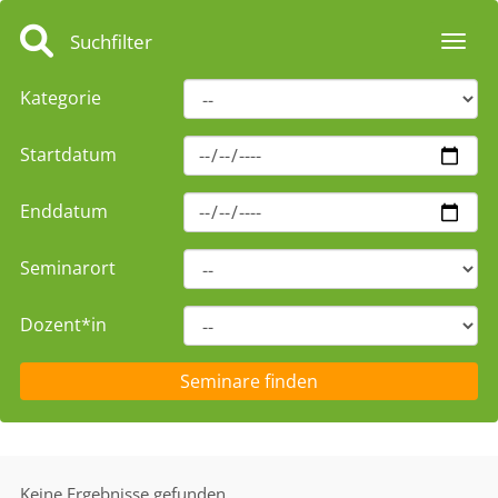
Suchfilter
Toggl
Kategorie
Startdatum
Enddatum
Seminarort
Dozent*in
Keine Ergebnisse gefunden