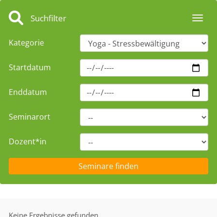
Suchfilter
Toggl
Kategorie
Startdatum
Enddatum
Seminarort
Dozent*in
Keine Ergebnisse gefunden