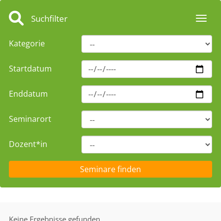
Suchfilter
Toggl
Kategorie
Startdatum
Enddatum
Seminarort
Dozent*in
Keine Ergebnisse gefunden