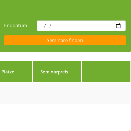
Enddatum
Plätze
Seminarpreis
®