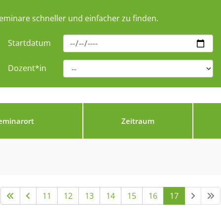
eminare schneller und einfacher zu finden.
Startdatum
Dozent*in
eminarort
Zeitraum
11
12
13
14
15
16
17