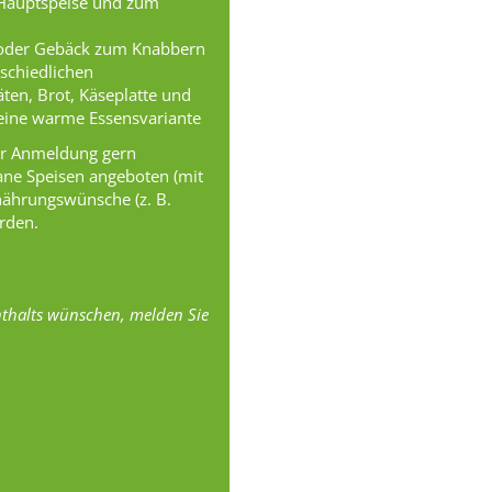
 Hauptspeise und zum
 oder Gebäck zum Knabbern
rschiedlichen
ten, Brot, Käseplatte und
 eine warme Essensvariante
ger Anmeldung gern
ne Speisen angeboten (mit
nährungswünsche (z. B.
erden.
nthalts wünschen, melden Sie