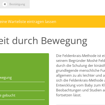
Bestätigung
 eine Warteliste eintragen lassen
heit durch Bewegung
Die Feldenkrais-Methode ist e
seinem Begründer Moshé Felden
durch die Schulung der kinäs
grundlegende menschliche Fun
allgemein zu als leichter un
ewegung
sich die Feldenkrais-Methode 
Entwicklung vom Baby zum Kle
Beobachtungen und Studien an
fortsetzen lässt.
ie gebucht