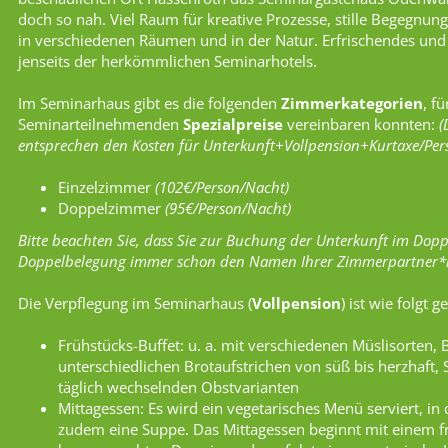
doch so nah. Viel Raum für kreative Prozesse, stille Begegnung
in verschiedenen Räumen und in der Natur. Erfrischendes un
jenseits der herkömmlichen Seminarhotels.
Im Seminarhaus gibt es die folgenden
Zimmerkategorien
, f
Seminarteilnehmenden
Spezialpreise
vereinbaren konnten:
(
entsprechen den Kosten für Unterkunft+Vollpension+Kurtaxe/Per
Einzelzimmer
(102€/Person/Nacht)
Doppelzimmer
(95€/Person/Nacht)
Bitte beachten Sie, dass Sie zur Buchung der Unterkunft im Dop
Doppelbelegung immer schon den Namen Ihrer Zimmerpartner*
Die Verpflegung im Seminarhaus (
Vollpension
) ist wie folgt ge
Frühstücks-Buffet: u. a. mit verschiedenen Müslisorten, 
unterschiedlichen Brotaufstrichen von süß bis herzhaft, 
täglich wechselnden Obstvarianten
Mittagessen: Es wird ein vegetarisches Menü serviert, in
zudem eine Suppe. Das Mittagessen beginnt mit einem fr