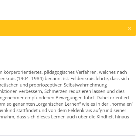
×
in körperorientiertes, pädagogisches Verfahren, welches nach
krais (1904–1984) benannt ist. Feldenkrais lehrte, dass sich
thetischen und propriozeptiven Selbstwahrnehmung
ktionen verbessern, Schmerzen reduzieren lassen und dies
d angenehmer empfundenen Bewegungen führt. Dabei orientiert
am so genannten „organischen Lernen“ wie es in der „normalen“
inkind stattfindet und von dem Feldenkrais aufgrund seiner
nahm, dass sich dieses Lernen auch über die Kindheit hinaus