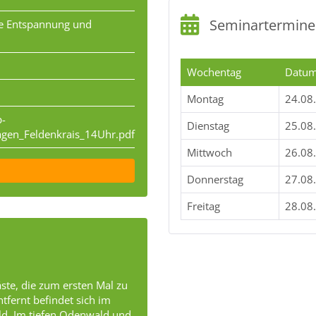
Seminartermine
che Entspannung und
Wochentag
Datu
Montag
24.08
p-
Dienstag
25.08
agen_Feldenkrais_14Uhr.pdf
Mittwoch
26.08
Donnerstag
27.08
Freitag
28.08
äste, die zum ersten Mal zu
fernt befindet sich im
d. Im tiefen Odenwald und