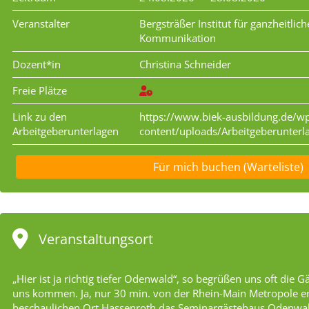
Veranstalter
Bergsträßer Institut für ganzheitli
Kommunikation
Dozent*in
Christina Schneider
Freie Plätze
Link zu den
https://www.biek-ausbildung.de/w
Arbeitgeberunterlagen
content/uploads/Arbeitgeberunterl
Für mich buchen (Warteliste)
Veranstaltungsort
„Hier ist ja richtig tiefer Odenwald“, so begrüßen uns oft die G
uns kommen. Ja, nur 30 min. von der Rhein-Main Metropole ent
beschaulichen Ort Hassenroth das Seminargästehaus Odenwal