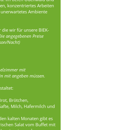
en, konzentriertes Arbeiten
d unerwartetes Ambiente
ür die wir für unsere BIEK-
Die angegebenen Preise
son/Nacht)
pelzimmer mit
in mit angeben müssen.
staltet:
Brot, Brötchen,
Safte, Milch, Hafermilch und
 den kalten Monaten gibt es
ischen Salat vom Buffet mit