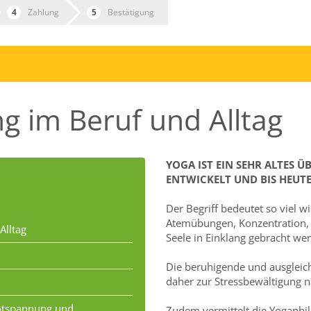
Zahlung
Bestätigung
g im Beruf und Alltag
YOGA IST EIN SEHR ALTES 
ENTWICKELT UND BIS HEUT
Der Begriff bedeutet so viel 
Atemübungen, Konzentration, 
Alltag
Seele in Einklang gebracht we
Die beruhigende und ausgleich
daher zur Stressbewältigung n
 Entspannung und
Zudem vermittelt die Yogaphil