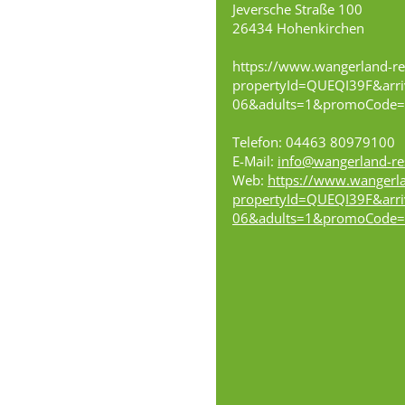
Jeversche Straße 100
26434 Hohenkirchen
https://www.wangerland-res
propertyId=QUEQI39F&arri
06&adults=1&promoCode=
Telefon: 04463 80979100
E-Mail:
info@wangerland-re
Web:
https://www.wangerla
propertyId=QUEQI39F&arri
06&adults=1&promoCode=