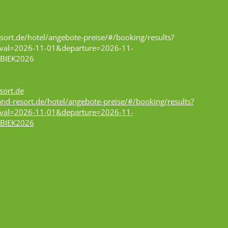
ort.de/hotel/angebote-preise/#/booking/results?
val=2026-11-01&departure=2026-11-
BIEK2026
sort.de
nd-resort.de/hotel/angebote-preise/#/booking/results?
val=2026-11-01&departure=2026-11-
BIEK2026