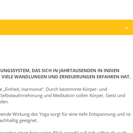
×
ÜBUNGSSYSTEM, DAS SICH IN JAHRTAUSENDEN IN INDIEN
E VIELE WANDLUNGEN UND ERNEUERUNGEN ERFAHREN HAT.
wie „Einheit, Harmonie“. Durch bestimmte Körper- und
Selbstwahrnehmung und Meditation sollen Körper, Geist und
rden.
ende Wirkung des Yoga sorgt für eine tiefe Entspannung und ist
achhaltig geeignet.
osophie einen bewussten Blick sowohl auf sich selbst als auch