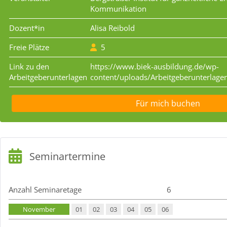
Kommunikation
Dozent*in
Alisa Reibold
Freie Plätze
5
Link zu den
https://www.biek-ausbildung.de/wp-
Arbeitgeberunterlagen
content/uploads/Arbeitgeberunterlage
Für mich buchen
Seminartermine
Anzahl Seminaretage
6
November
01
02
03
04
05
06