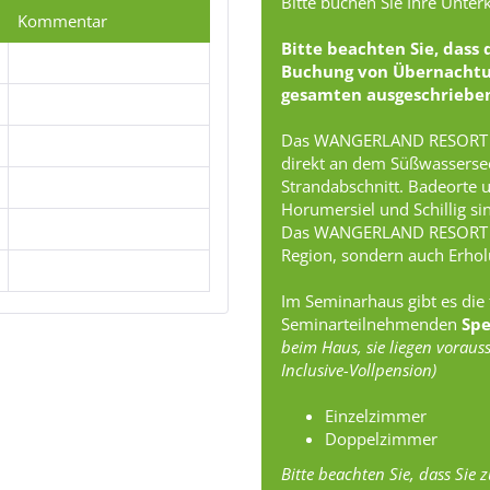
Bitte buchen Sie Ihre Unter
Kommentar
Bitte beachten Sie, dass
Buchung von Übernachtu
gesamten ausgeschriebe
Das WANGERLAND RESORT ist
direkt an dem Süßwasserse
Strandabschnitt. Badeorte 
Horumersiel und Schillig s
Das WANGERLAND RESORT ist 
Region, sondern auch Erholu
Im Seminarhaus gibt es die
Seminarteilnehmenden
Spe
beim Haus, sie liegen voraus
Inclusive-Vollpension)
Einzelzimmer
Doppelzimmer
Bitte beachten Sie, dass Si