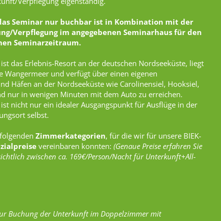
kunft/Verpflegung eigenständig.
 das Seminar nur buchbar ist in Kombination mit der
ng/Verpflegung im angegebenen Seminarhaus für den
nen Seminarzeitraum.
 das Erlebnis-Resort an der deutschen Nordseeküste, liegt
e Wangermeer und verfügt über einen eigenen
und Häfen an der Nordseeküste wie Carolinensiel, Hooksiel,
ind nur in wenigen Minuten mit dem Auto zu erreichen.
nicht nur ein idealer Ausgangspunkt für Ausflüge in der
ngsort selbst.
 folgenden
Zimmerkategorien
, für die wir für unsere BIEK-
zialpreise
vereinbaren konnten:
(Genaue Preise erfahren Sie
sichtlich zwischen ca. 169€/Person/Nacht für Unterkunft+All-
e zur Buchung der Unterkunft im Doppelzimmer mit