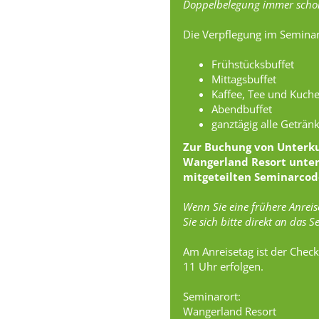
Doppelbelegung immer scho
Die Verpflegung im Semin
Frühstücksbuffet
Mittagsbuffet
Kaffee, Tee und Kuch
Abendbuffet
ganztägig alle Getränk
Zur Buchung von Unterkun
Wangerland Resort unte
mitgeteilten Seminarcod
Wenn Sie eine frühere Anrei
Sie sich bitte direkt an das 
Am Anreisetag ist der Chec
11 Uhr erfolgen.
Seminarort:
Wangerland Resort