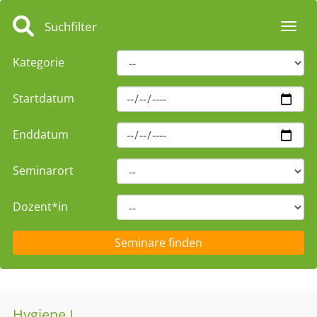
Suchfilter
Toggl
Kategorie
Startdatum
Enddatum
Seminarort
Dozent*in
Hygiene I