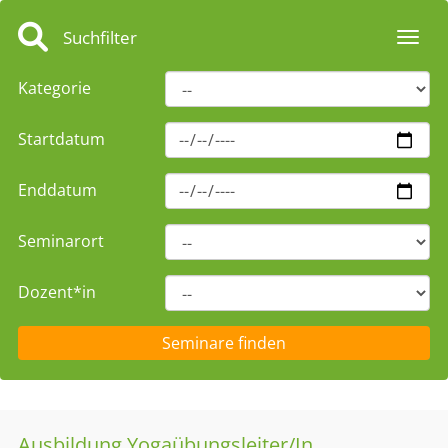
Suchfilter
Toggl
Kategorie
Startdatum
Enddatum
Seminarort
Dozent*in
Ausbildung Yogaübungsleiter/In