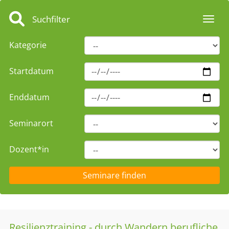
Suchfilter
Toggl
Kategorie
Startdatum
Enddatum
Seminarort
Dozent*in
Resilienztraining - durch Wandern berufliche