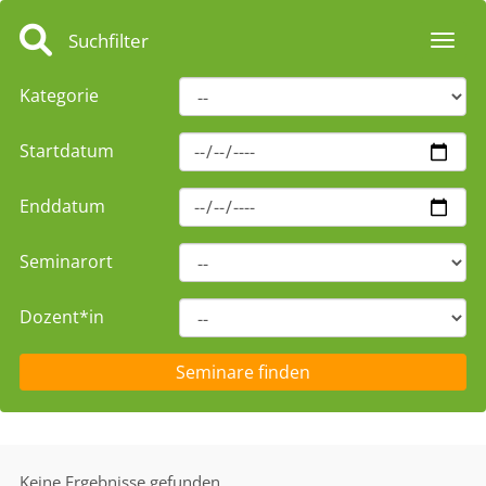
Suchfilter
Toggl
Kategorie
Startdatum
Enddatum
Seminarort
Dozent*in
Keine Ergebnisse gefunden