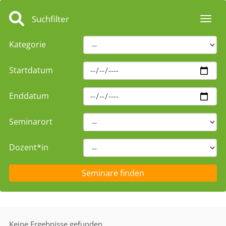
Suchfilter
Toggl
Kategorie
Startdatum
Enddatum
Seminarort
Dozent*in
Keine Ergebnisse gefunden