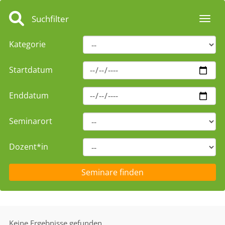
Suchfilter
Toggl
Kategorie
Startdatum
Enddatum
Seminarort
Dozent*in
Keine Ergebnisse gefunden