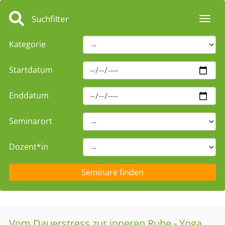
Suchfilter
Toggl
Kategorie
Startdatum
Enddatum
Seminarort
Dozent*in
Vom Dauerstress zur inneren Ruhe - Yoga