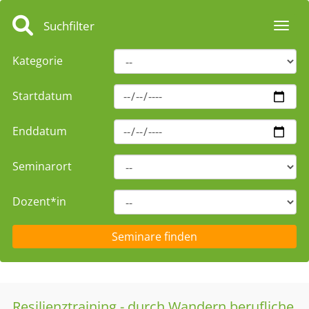
Suchfilter
Toggl
Kategorie
Startdatum
Enddatum
Seminarort
Dozent*in
Resilienztraining - durch Wandern berufliche