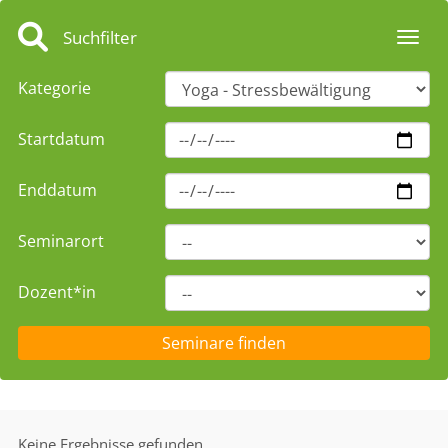
Suchfilter
Toggl
Kategorie
Startdatum
Enddatum
Seminarort
Dozent*in
Keine Ergebnisse gefunden