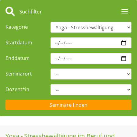
Suchfilter
Toggl
Kategorie
Startdatum
Enddatum
Seminarort
Dozent*in
Yoga - Stressbewältigung im Beruf und