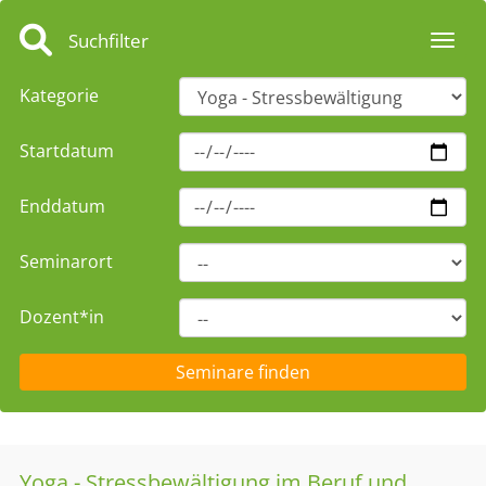
Suchfilter
Toggl
Kategorie
Startdatum
Enddatum
Seminarort
Dozent*in
Yoga - Stressbewältigung im Beruf und