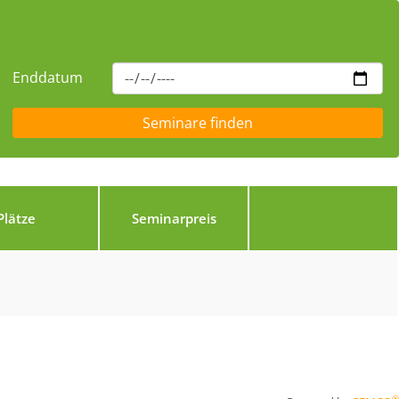
Enddatum
Plätze
Seminarpreis
®