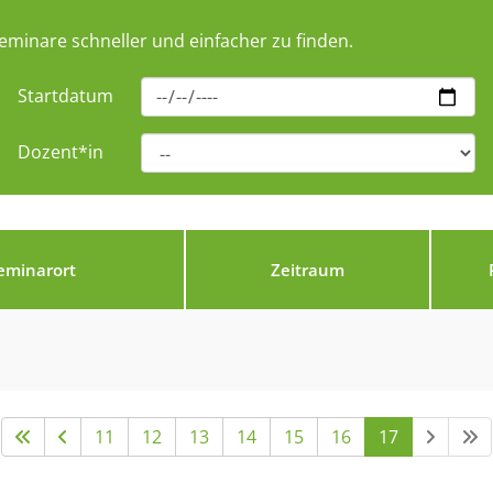
eminare schneller und einfacher zu finden.
Startdatum
Dozent*in
eminarort
Zeitraum
11
12
13
14
15
16
17